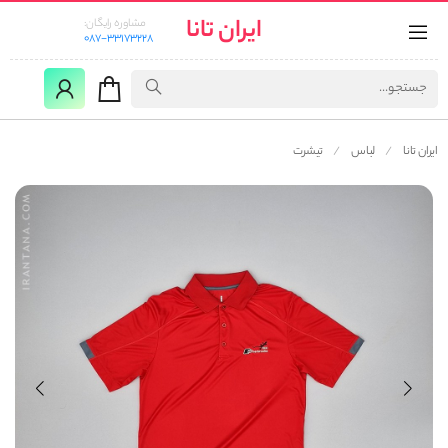
ایران تانا
مشاوره رایگان:
087-33173228
ایران تانا
لباس
تیشرت