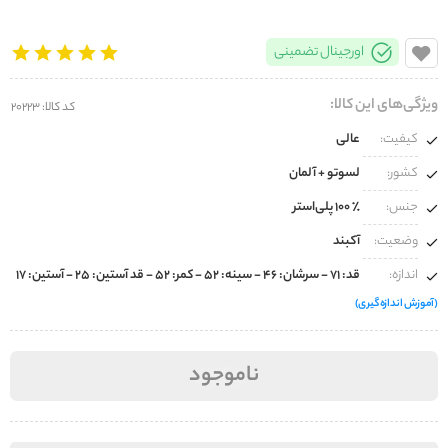
اورجینال تضمینی
ویژگی‌های این کالا:
کد کالا: 20223
کیفیت:
عالی
کشور:
لسوتو + آلمان
جنس:
100% پلی‌استر
وضعیت:
آکبند
اندازه:
قد: ۷۱ - سرشان: ۴۶ - سینه: ۵۲ - کمر: ۵۲ - قد آستین: ۲۵ - آستین: ۱۷
(آموزش اندازه‌گیری)
ناموجود