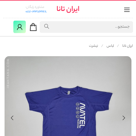
ایران تانا
مشاوره رایگان:
087-33173228
ایران تانا
لباس
تیشرت