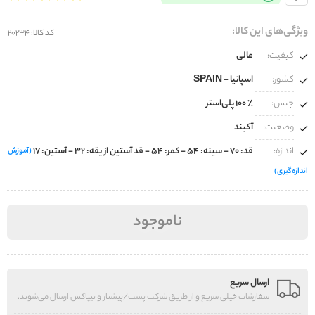
ویژگی‌های این کالا:
کد کالا: 20234
کیفیت:
عالی
کشور:
اسپانیا - SPAIN
جنس:
100% پلی‌استر
وضعیت:
آکبند
اندازه:
قد: ۷۰ - سینه: ۵۴ - کمر: ۵۴ - قد آستین از یقه: ۳۲ - آستین: ۱۷
(آموزش
اندازه‌گیری)
ناموجود
ارسال سریع
سفارشات خیلی سریع و از طریق شرکت پست/پیشتاز و تیپاکس ارسال می‌شوند.