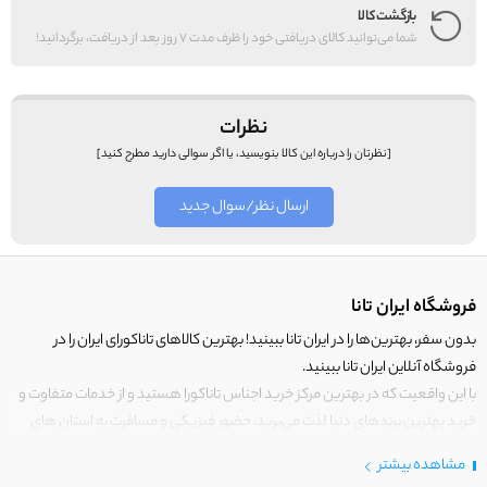
بازگشت کالا
شما می‌توانید کالای دریافتی خود را ظرف مدت 7 روز بعد از دریافت، برگردانید!
نظرات
[نظرتان را درباره این کالا بنویسید، یا اگر سوالی دارید مطرح کنید]
ارسال نظر/سوال جدید
فروشگاه ایران تانا
بدون سفر، بهترین‌ها را در ایران تانا ببینید! بهترین کالاهای تاناکورای ایران را در
فروشگاه آنلاین ایران تانا ببینید.
با این واقعیت که در بهترین مرکز خرید اجناس تاناکورا هستید و از خدمات متفاوت و
خرید بهترین برندهای دنیا لذت می‌برید، حضور فیزیکی و مسافرت به استان های
مرزی کشور برای خرید کالای تاناکورا را رها کنید!
مشاهده بیشتر
در
ایران
تانا فقط کالاهایی قرار می‌گیرند که دارای ارزش خرید بالایی هستند.