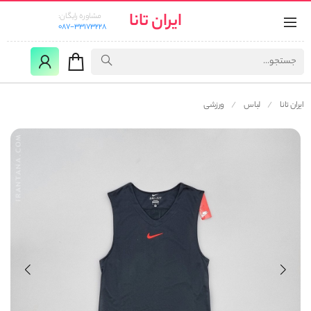
ایران تانا
مشاوره رایگان:
087-33173228
ایران تانا
لباس
ورزشی