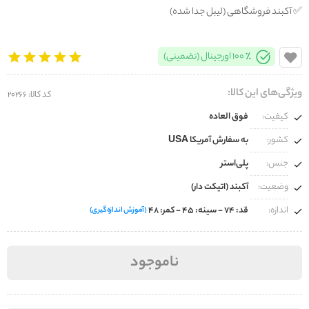
✅️ آکبند فروشگاهی (لیبل جدا شده)
100% اورجینال (تضمینی)
ویژگی‌های این کالا:
کد کالا: 20266
کیفیت:
فوق العاده
کشور:
به سفارش آمریکا USA
جنس:
پلی‌استر
وضعیت:
آکبند (اتیکت دار)
اندازه:
قد: ۷۴ - سینه: ۴۵ - کمر: ۴۸
(آموزش اندازه‌گیری)
ناموجود