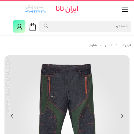
ایران تانا
مشاوره رایگان:
087-33173228
ایران تانا
لباس
شلوار