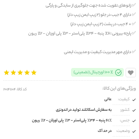
✅️ زانوهای تقویت شده جهت جلوگیری از سایدگی و پارگی
✅️ دارای ۴ جیب در جلو (۲ زیپ ایمن زیپ دار)
✅️ + ۴ جیب در پشت (۲ زیپ ایمن زیپ دار)
✅️ پارچه بیرونی: 61% پنبه - 34% پلی‌استر - 3% پلی اورتان - 2% ریون
✅️ دارای مهر مدیریت کیفیت و مدیریت ایمنی
100% اورجینال (تضمینی)
ویژگی‌های این کالا:
کد کالا: 20141104
کیفیت:
عالی
کشور:
به سفارش اسکاتلند تولید در اندونزی
جنس:
61% پنبه - 34% پلی‌استر - 3% پلی اورتان - 2% ریون
وضعیت:
در حد آک