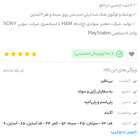
✅️ ۲ جیب چسبی در جلو
✅️ نوشته و لوگوی هک شده پلی استیشن روی سینه و هر ۲ آستین
✅️ تولید شرکت معتبر سوئدی اچ‌اند‌ام H&M با اسپانسری شرکت سونی SONY
واحد اختصاصی PlayStation
100% اورجینال (تضمینی)
ویژگی‌های این کالا:
کد کالا: 142091
کیفیت:
بی‌نظیر
کشور:
به سفارش ژاپن و سوئد
جنس:
پلی‌استر و پلی‌آمید
وضعیت:
آکبند
اندازه:
قد: ۶۳ - سرشان: ۴۵ - سینه: ۵۲ - کمر: ۴۴ - قد آستین: ۶۵ - آستین: ۹
(آموزش اندازه‌گیری)