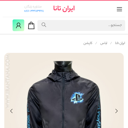
ایران تانا
مشاوره رایگان:
087-33173228
ایران تانا
لباس
کاپشن