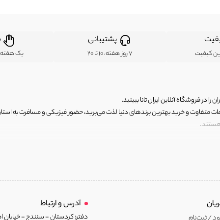
فیت
پشتیبانی
ض
ین کیفیت
7 روز هفته، 10 تا 20
یک هفته ب
ن را در فروشگاه آنلاین ایران تانا ببینید.
مات متفاوت و خرید بهترین برندهای دنیا لذت می‌برید، حضور فیزیکی و مسافرت به استان ها
 هستند.
رای اصلی و با کیفیت اما با قیمت عالی و مقرون به صرفه روبرو هستید! فروشگاه ما مجموعه‌ا
 فوق العاده و با قیمت عالی داشت. ماموریت ما این است که بهترین اجناس تاناکورای ایران
ن برندهای دنیا از جمله آدیداس، نایک، پوما، ریباک و... است. هر کالایی که در اینجا با شرا
یان
آدرس و ارتباط
 به شما کمک می‌کنیم.
دفتر: کردستان - سنندج - خیابان ام
د / ثبت‌نام