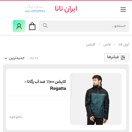
ایران تانا
مشاوره رایگان:
087-33173228
ایران تانا
لباس
کاپشن
فیلترها
جدیدترین
36 کالا
کاپشن 100% ضد آب رگاتا -
Regatta
ناموجود