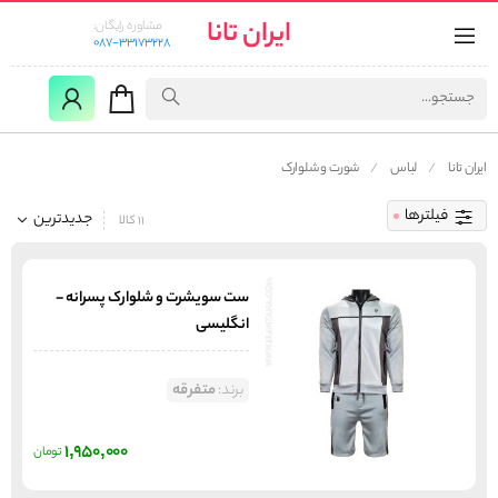
ایران تانا
مشاوره رایگان:
087-33173228
ایران تانا
لباس
شورت و شلوارک
فیلترها
جدیدترین
11 کالا
ست سویشرت و شلوارک پسرانه -
انگلیسی
برند:
متفرقه
1,950,000
تومان