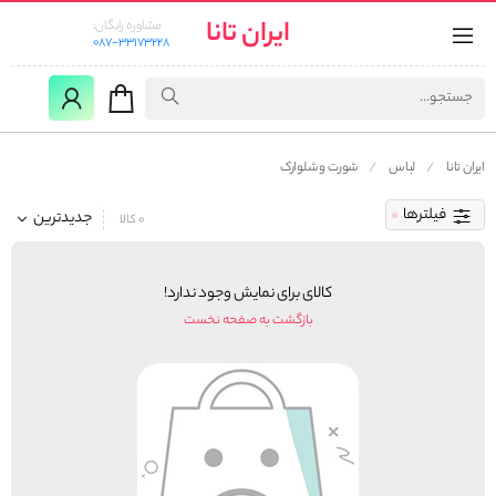
ایران تانا
مشاوره رایگان:
087-33173228
ایران تانا
لباس
شورت و شلوارک
فیلترها
جدیدترین
0 کالا
کالای برای نمایش وجود ندارد!
بازگشت به صفحه نخست