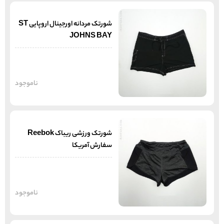
شورتک مردانه اورجینال اروپایی ST
JOHNS BAY
ناموجود
شورتک ورزشی ریباک Reebok
سفارش آمریکا
ناموجود