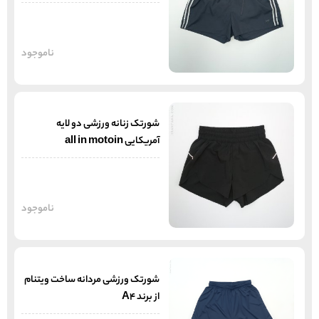
ناموجود
شورتک زنانه ورزشی دو لایه
آمریکایی all in motoin
ناموجود
شورتک ورزشی مردانه ساخت ویتنام
از برند A4