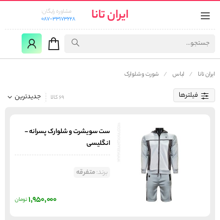
ایران تانا
مشاوره رایگان:
087-33173228
ایران تانا
لباس
شورت و شلوارک
فیلترها
جدیدترین
69 کالا
ست سویشرت و شلوارک پسرانه -
انگلیسی
برند:
متفرقه
1,950,000
تومان