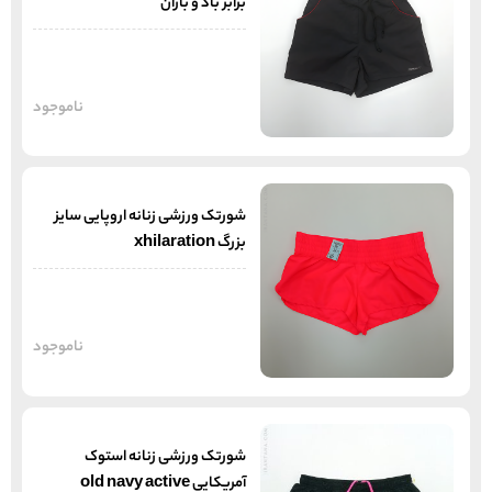
برابر باد و باران
ناموجود
شورتک ورزشی زنانه اروپایی سایز
بزرگ xhilaration
ناموجود
شورتک ورزشی زنانه استوک
آمریکایی old navy active