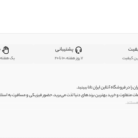
فیت
پشتیبانی
ض
ین کیفیت
7 روز هفته، 10 تا 20
یک هفته ب
ن را در فروشگاه آنلاین ایران تانا ببینید.
مات متفاوت و خرید بهترین برندهای دنیا لذت می‌برید، حضور فیزیکی و مسافرت به استان ها
 هستند.
رای اصلی و با کیفیت اما با قیمت عالی و مقرون به صرفه روبرو هستید! فروشگاه ما مجموعه‌ا
 فوق العاده و با قیمت عالی داشت. ماموریت ما این است که بهترین اجناس تاناکورای ایران