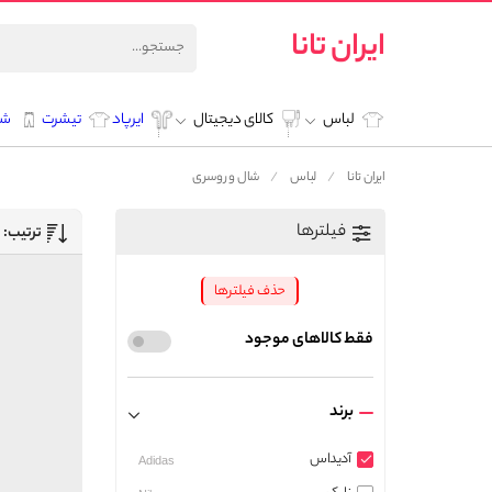
ایران تانا
لباس
کالای دیجیتال
ایرپاد
تیشرت
شل
ایران تانا
لباس
شال و روسری
فیلترها
ترتیب:
حذف فیلترها
فقط کالاهای موجود
برند
آدیداس
Adidas