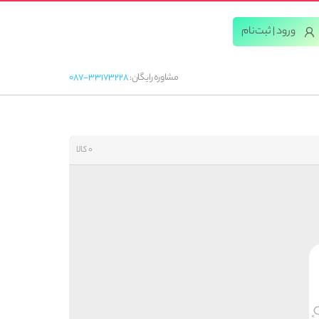
ورود | ثبت‌‌نام
مشاوره رایگان:
087-33173228
0 کالا