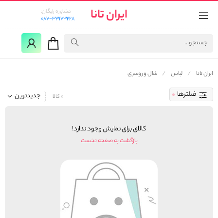
ایران تانا
مشاوره رایگان:
087-33173228
ایران تانا
لباس
شال و روسری
فیلترها
جدیدترین
0 کالا
کالای برای نمایش وجود ندارد!
بازگشت به صفحه نخست