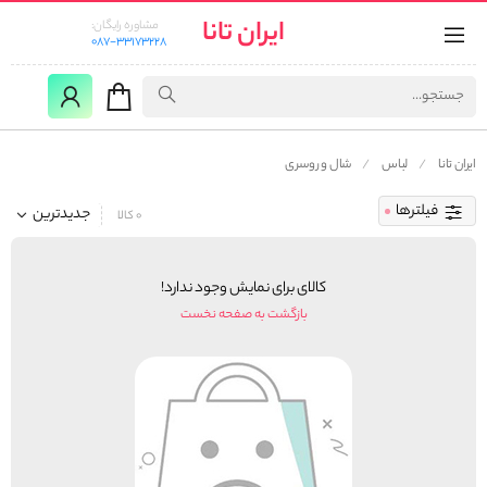
ایران تانا
مشاوره رایگان:
087-33173228
ایران تانا
لباس
شال و روسری
فیلترها
جدیدترین
0 کالا
کالای برای نمایش وجود ندارد!
بازگشت به صفحه نخست