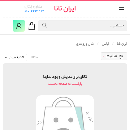
ایران تانا
مشاوره رایگان:
087-33173228
ایران تانا
لباس
شال و روسری
فیلترها
جدیدترین
0 کالا
کالای برای نمایش وجود ندارد!
بازگشت به صفحه نخست