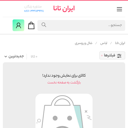
ایران تانا
مشاوره رایگان:
087-33173228
ایران تانا
لباس
شال و روسری
فیلترها
جدیدترین
0 کالا
کالای برای نمایش وجود ندارد!
بازگشت به صفحه نخست