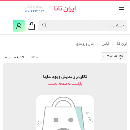
ایران تانا
مشاوره رایگان:
087-33173228
ایران تانا
لباس
شال و روسری
فیلترها
جدیدترین
0 کالا
کالای برای نمایش وجود ندارد!
بازگشت به صفحه نخست