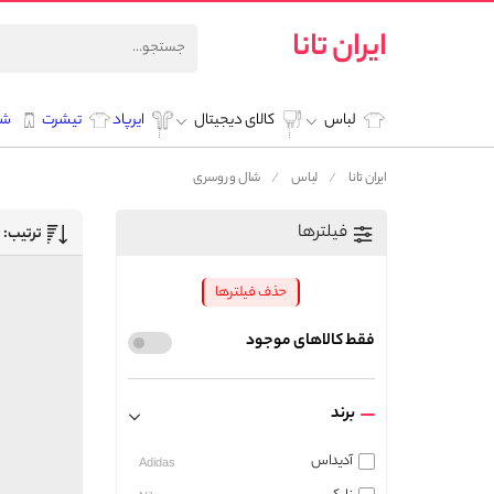
ایران تانا
لباس
کالای دیجیتال
ایرپاد
تیشرت
شل
ایران تانا
لباس
شال و روسری
فیلترها
ترتیب:
حذف فیلترها
فقط کالاهای موجود
برند
آدیداس
Adidas