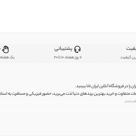
فیت
پشتیبانی
ض
ین کیفیت
7 روز هفته، 10 تا 20
یک هفته ب
ن را در فروشگاه آنلاین ایران تانا ببینید.
مات متفاوت و خرید بهترین برندهای دنیا لذت می‌برید، حضور فیزیکی و مسافرت به استان ها
 هستند.
رای اصلی و با کیفیت اما با قیمت عالی و مقرون به صرفه روبرو هستید! فروشگاه ما مجموعه‌ا
 فوق العاده و با قیمت عالی داشت. ماموریت ما این است که بهترین اجناس تاناکورای ایران