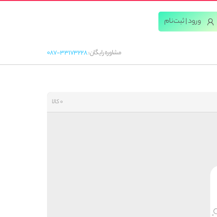
ورود | ثبت‌‌نام
مشاوره رایگان:
087-33173228
0 کالا