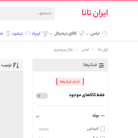
ایران تانا
لباس
کالای دیجیتال
ایرپاد
تیشرت
شل
ایران تانا
لباس
شال و روسری
فیلترها
ترتیب:
حذف فیلترها
فقط کالاهای موجود
برند
آدیداس
Adidas