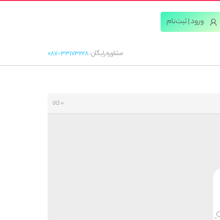
ورود | ثبت‌‌نام
مشاوره رایگان:
087-33173228
0 کالا