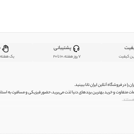
فیت
پشتیبانی
ض
ین کیفیت
7 روز هفته، 10 تا 20
یک هفته ب
ن را در فروشگاه آنلاین ایران تانا ببینید.
مات متفاوت و خرید بهترین برندهای دنیا لذت می‌برید، حضور فیزیکی و مسافرت به استان ها
 هستند.
رای اصلی و با کیفیت اما با قیمت عالی و مقرون به صرفه روبرو هستید! فروشگاه ما مجموعه‌ا
 فوق العاده و با قیمت عالی داشت. ماموریت ما این است که بهترین اجناس تاناکورای ایران