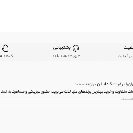
فیت
پشتیبانی
ض
ین کیفیت
7 روز هفته، 10 تا 20
یک هفته ب
ن را در فروشگاه آنلاین ایران تانا ببینید.
مات متفاوت و خرید بهترین برندهای دنیا لذت می‌برید، حضور فیزیکی و مسافرت به استان ها
 هستند.
رای اصلی و با کیفیت اما با قیمت عالی و مقرون به صرفه روبرو هستید! فروشگاه ما مجموعه‌ا
 فوق العاده و با قیمت عالی داشت. ماموریت ما این است که بهترین اجناس تاناکورای ایران