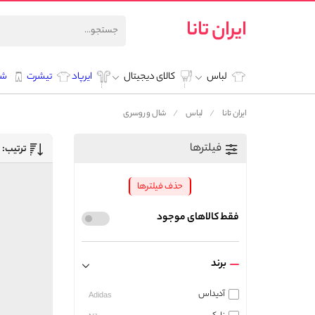
ایران تانا
لباس
کالای دیجیتال
ایرپاد
تیشرت
شل
ایران تانا
لباس
شال و روسری
فیلترها
ترتیب:
حذف فیلترها
فقط کالاهای موجود
برند
آدیداس
Adidas