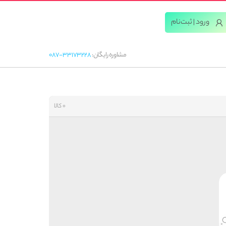
ورود | ثبت‌‌نام
مشاوره رایگان:
087-33173228
0 کالا