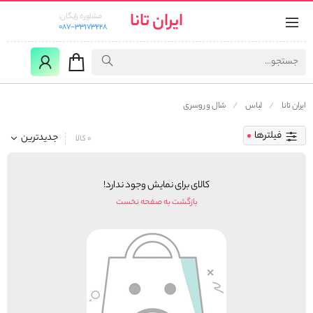
ایران تانا
مشاوره رایگان:
087-33173228
ایران تانا
لباس
شال و روسری
فیلترها
جدیدترین
0 کالا
کالای برای نمایش وجود ندارد!
بازگشت به صفحه نخست