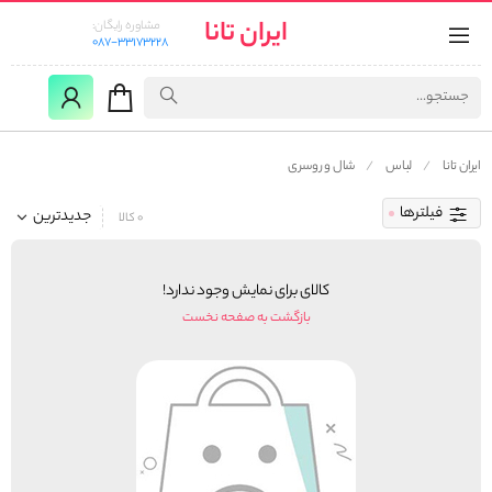
ایران تانا
مشاوره رایگان:
087-33173228
ایران تانا
لباس
شال و روسری
فیلترها
جدیدترین
0 کالا
کالای برای نمایش وجود ندارد!
بازگشت به صفحه نخست