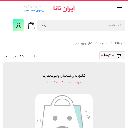
ایران تانا
مشاوره رایگان:
087-33173228
ایران تانا
لباس
شال و روسری
فیلترها
جدیدترین
0 کالا
کالای برای نمایش وجود ندارد!
بازگشت به صفحه نخست