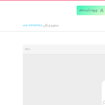
ورود | ثبت‌‌نام
مشاوره رایگان:
087-33173228
0 کالا