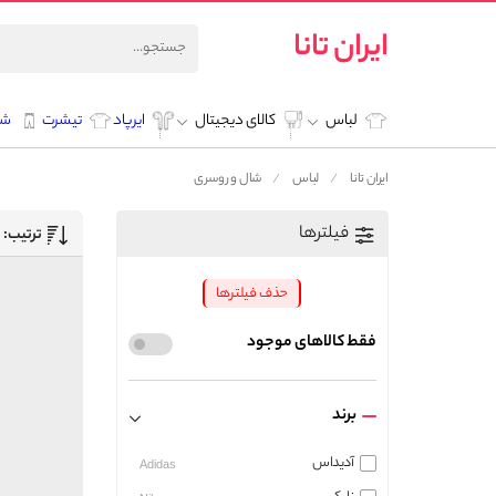
ایران تانا
لباس
کالای دیجیتال
ایرپاد
تیشرت
شل
ایران تانا
لباس
شال و روسری
فیلترها
ترتیب:
حذف فیلترها
فقط کالاهای موجود
برند
آدیداس
Adidas