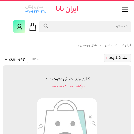
ایران تانا
مشاوره رایگان:
087-33173228
ایران تانا
لباس
شال و روسری
فیلترها
جدیدترین
0 کالا
کالای برای نمایش وجود ندارد!
بازگشت به صفحه نخست