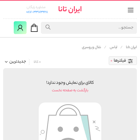
ایران تانا
مشاوره رایگان:
087-33173228
ایران تانا
لباس
شال و روسری
فیلترها
جدیدترین
0 کالا
کالای برای نمایش وجود ندارد!
بازگشت به صفحه نخست