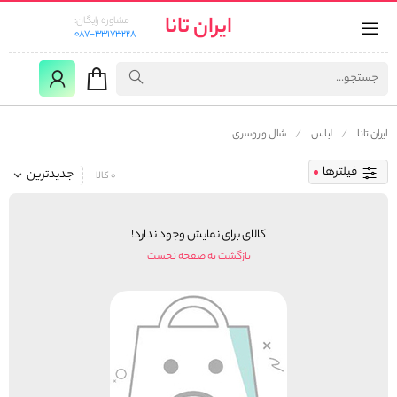
ایران تانا
مشاوره رایگان:
087-33173228
ایران تانا
لباس
شال و روسری
فیلترها
جدیدترین
0 کالا
کالای برای نمایش وجود ندارد!
بازگشت به صفحه نخست