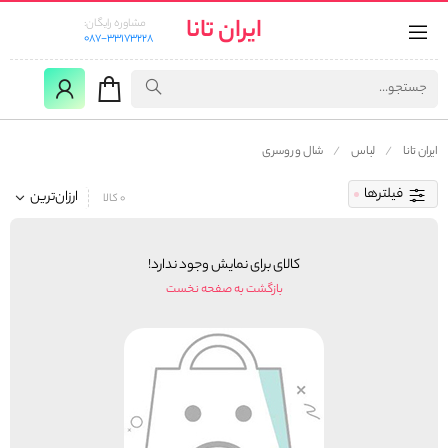
ایران تانا
مشاوره رایگان:
087-33173228
ایران تانا
لباس
شال و روسری
فیلترها
ارزان‌ترین
0 کالا
کالای برای نمایش وجود ندارد!
بازگشت به صفحه نخست