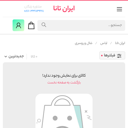
ایران تانا
مشاوره رایگان:
087-33173228
ایران تانا
لباس
شال و روسری
فیلترها
جدیدترین
0 کالا
کالای برای نمایش وجود ندارد!
بازگشت به صفحه نخست