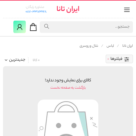
ایران تانا
مشاوره رایگان:
087-33173228
ایران تانا
لباس
شال و روسری
فیلترها
جدیدترین
0 کالا
کالای برای نمایش وجود ندارد!
بازگشت به صفحه نخست