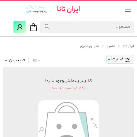
ایران تانا
مشاوره رایگان:
087-33173228
ایران تانا
لباس
شال و روسری
فیلترها
جدیدترین
0 کالا
کالای برای نمایش وجود ندارد!
بازگشت به صفحه نخست