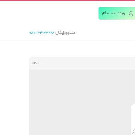
ورود | ثبت‌‌نام
مشاوره رایگان:
087-33173228
0 کالا