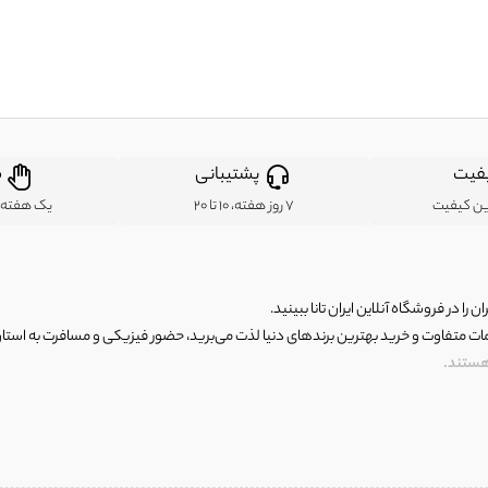
فیت
پشتیبانی
ض
ین کیفیت
7 روز هفته، 10 تا 20
یک هفته ب
ن را در فروشگاه آنلاین ایران تانا ببینید.
مات متفاوت و خرید بهترین برندهای دنیا لذت می‌برید، حضور فیزیکی و مسافرت به استان ها
 هستند.
رای اصلی و با کیفیت اما با قیمت عالی و مقرون به صرفه روبرو هستید! فروشگاه ما مجموعه‌ا
 فوق العاده و با قیمت عالی داشت. ماموریت ما این است که بهترین اجناس تاناکورای ایران