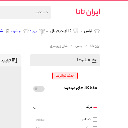
ایران تانا
لباس
کالای دیجیتال
ایرپاد
تیشرت
شل
ایران تانا
لباس
شال و روسری
فیلترها
ترتیب:
حذف فیلترها
فقط کالاهای موجود
برند
آدیداس
Adidas