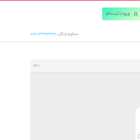
ورود | ثبت‌‌نام
مشاوره رایگان:
087-33173228
0 کالا