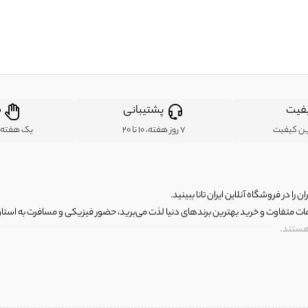
فیت
پشتیبانی
ض
ین کیفیت
7 روز هفته، 10 تا 20
یک هفته ب
ن را در فروشگاه آنلاین ایران تانا ببینید.
مات متفاوت و خرید بهترین برندهای دنیا لذت می‌برید، حضور فیزیکی و مسافرت به استان ها
 هستند.
رای اصلی و با کیفیت اما با قیمت عالی و مقرون به صرفه روبرو هستید! فروشگاه ما مجموعه‌ا
 فوق العاده و با قیمت عالی داشت. ماموریت ما این است که بهترین اجناس تاناکورای ایران