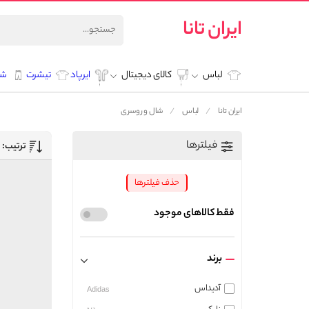
ایران تانا
لباس
کالای دیجیتال
ایرپاد
تیشرت
شل
ایران تانا
لباس
شال و روسری
فیلترها
ترتیب:
حذف فیلترها
فقط کالاهای موجود
برند
آدیداس
Adidas