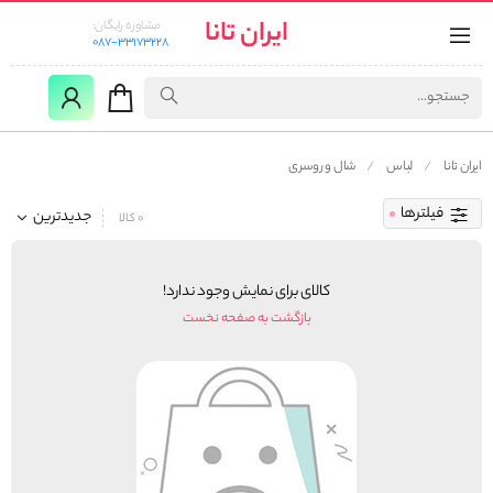
ایران تانا
مشاوره رایگان:
087-33173228
ایران تانا
لباس
شال و روسری
فیلترها
جدیدترین
0 کالا
کالای برای نمایش وجود ندارد!
بازگشت به صفحه نخست