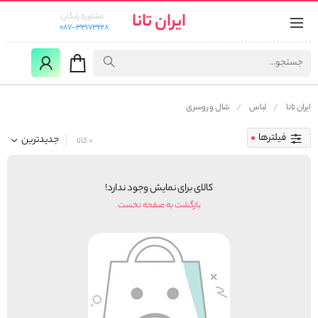
ایران تانا
مشاوره رایگان:
087-33173228
ایران تانا
لباس
شال و روسری
فیلترها
جدیدترین
0 کالا
کالای برای نمایش وجود ندارد!
بازگشت به صفحه نخست