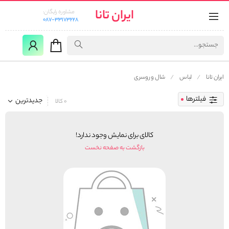
ایران تانا
مشاوره رایگان:
087-33173228
ایران تانا
لباس
شال و روسری
فیلترها
جدیدترین
0 کالا
کالای برای نمایش وجود ندارد!
بازگشت به صفحه نخست