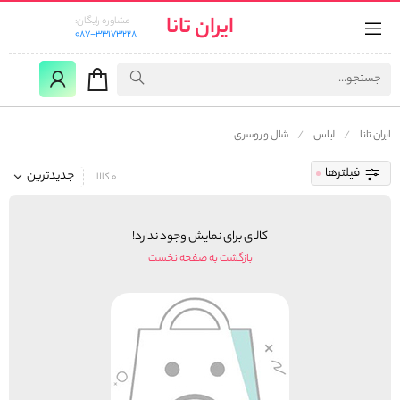
ایران تانا
مشاوره رایگان:
087-33173228
ایران تانا
لباس
شال و روسری
فیلترها
جدیدترین
0 کالا
کالای برای نمایش وجود ندارد!
بازگشت به صفحه نخست