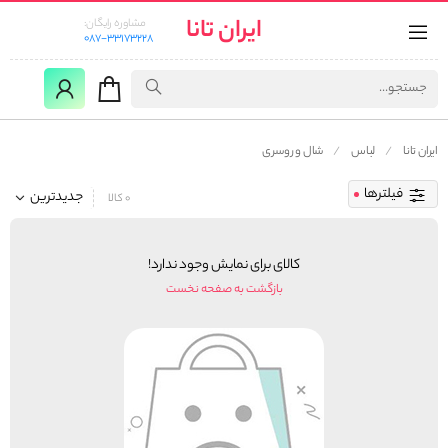
ایران تانا
مشاوره رایگان:
087-33173228
ایران تانا
لباس
شال و روسری
فیلترها
جدیدترین
0 کالا
کالای برای نمایش وجود ندارد!
بازگشت به صفحه نخست