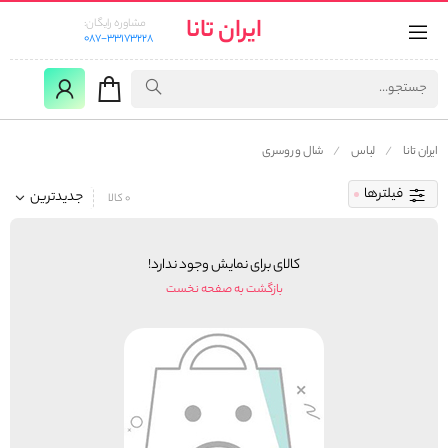
ایران تانا
مشاوره رایگان:
087-33173228
ایران تانا
لباس
شال و روسری
فیلترها
جدیدترین
0 کالا
کالای برای نمایش وجود ندارد!
بازگشت به صفحه نخست