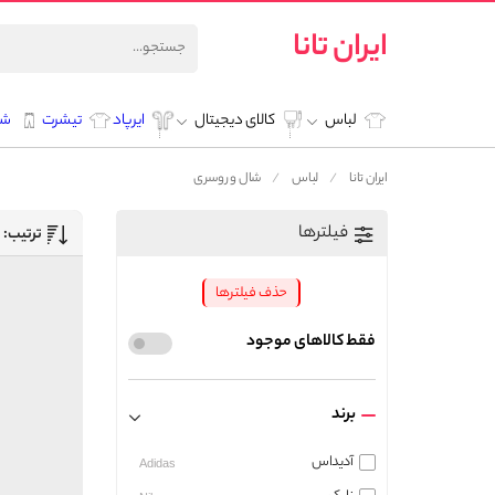
ایران تانا
لباس
کالای دیجیتال
ایرپاد
تیشرت
شل
ایران تانا
لباس
شال و روسری
فیلترها
ترتیب:
حذف فیلترها
فقط کالاهای موجود
برند
آدیداس
Adidas