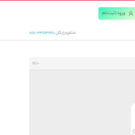
ورود | ثبت‌‌نام
مشاوره رایگان:
087-33173228
0 کالا