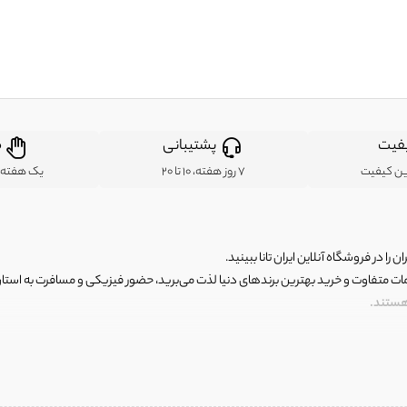
فیت
پشتیبانی
ض
ین کیفیت
7 روز هفته، 10 تا 20
یک هفته ب
ن را در فروشگاه آنلاین ایران تانا ببینید.
مات متفاوت و خرید بهترین برندهای دنیا لذت می‌برید، حضور فیزیکی و مسافرت به استان ها
 هستند.
رای اصلی و با کیفیت اما با قیمت عالی و مقرون به صرفه روبرو هستید! فروشگاه ما مجموعه‌ا
 فوق العاده و با قیمت عالی داشت. ماموریت ما این است که بهترین اجناس تاناکورای ایران