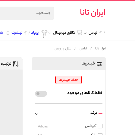
ایران تانا
لباس
کالای دیجیتال
ایرپاد
تیشرت
شل
ایران تانا
لباس
شال و روسری
فیلترها
ترتیب:
حذف فیلترها
فقط کالاهای موجود
برند
آدیداس
Adidas