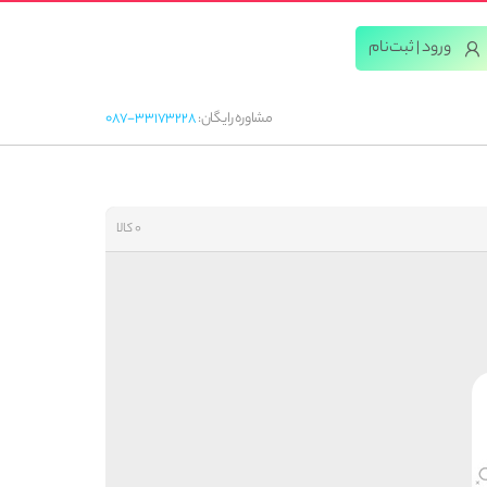
ورود | ثبت‌‌نام
مشاوره رایگان:
087-33173228
0 کالا