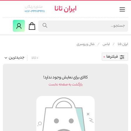
ایران تانا
مشاوره رایگان:
087-33173228
ایران تانا
لباس
شال و روسری
فیلترها
جدیدترین
0 کالا
کالای برای نمایش وجود ندارد!
بازگشت به صفحه نخست