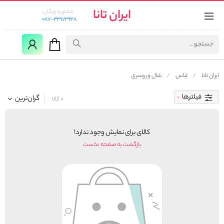
ایران تانا
مشاوره رایگان:
087-33173228
ایران تانا
لباس
شال و روسری
فیلترها
گران‌ترین
0 کالا
کالای برای نمایش وجود ندارد!
بازگشت به صفحه نخست