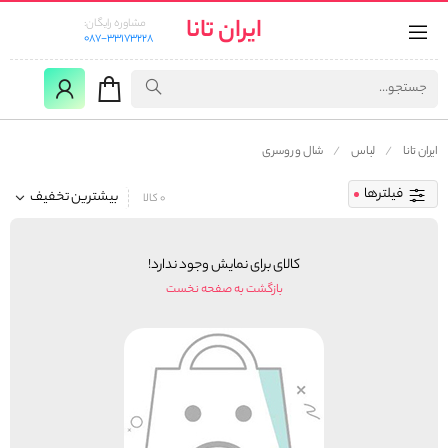
ایران تانا
مشاوره رایگان:
087-33173228
ایران تانا
لباس
شال و روسری
فیلترها
بیشترین تخفیف
0 کالا
کالای برای نمایش وجود ندارد!
بازگشت به صفحه نخست