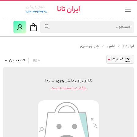
ایران تانا
مشاوره رایگان:
087-33173228
ایران تانا
لباس
شال و روسری
فیلترها
جدیدترین
0 کالا
کالای برای نمایش وجود ندارد!
بازگشت به صفحه نخست