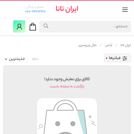
ایران تانا
مشاوره رایگان:
087-33173228
ایران تانا
لباس
شال و روسری
فیلترها
جدیدترین
0 کالا
کالای برای نمایش وجود ندارد!
بازگشت به صفحه نخست