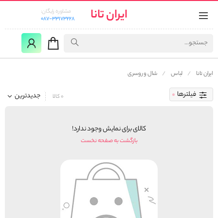
ایران تانا
مشاوره رایگان:
087-33173228
ایران تانا
لباس
شال و روسری
فیلترها
جدیدترین
0 کالا
کالای برای نمایش وجود ندارد!
بازگشت به صفحه نخست