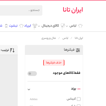
ایران تانا
لباس
کالای دیجیتال
ایرپاد
تیشرت
شل
ایران تانا
لباس
شال و روسری
فیلترها
ترتیب:
حذف فیلترها
فقط کالاهای موجود
برند
آدیداس
Adidas