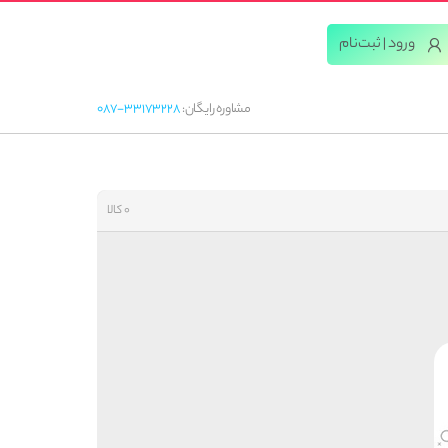
ورود | ثبت‌‌نام
مشاوره رایگان:
087-33173228
0 کالا