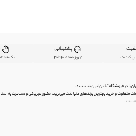
فیت
پشتیبانی
ض
ین کیفیت
7 روز هفته، 10 تا 20
یک هفته ب
ن را در فروشگاه آنلاین ایران تانا ببینید.
مات متفاوت و خرید بهترین برندهای دنیا لذت می‌برید، حضور فیزیکی و مسافرت به استان ها
 هستند.
رای اصلی و با کیفیت اما با قیمت عالی و مقرون به صرفه روبرو هستید! فروشگاه ما مجموعه‌ا
 فوق العاده و با قیمت عالی داشت. ماموریت ما این است که بهترین اجناس تاناکورای ایران