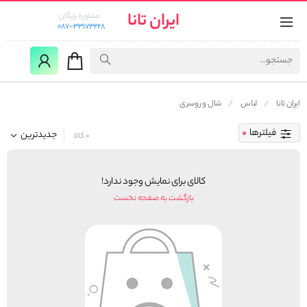
ایران تانا
مشاوره رایگان:
087-33173228
ایران تانا
لباس
شال و روسری
فیلترها
جدیدترین
0 کالا
کالای برای نمایش وجود ندارد!
بازگشت به صفحه نخست