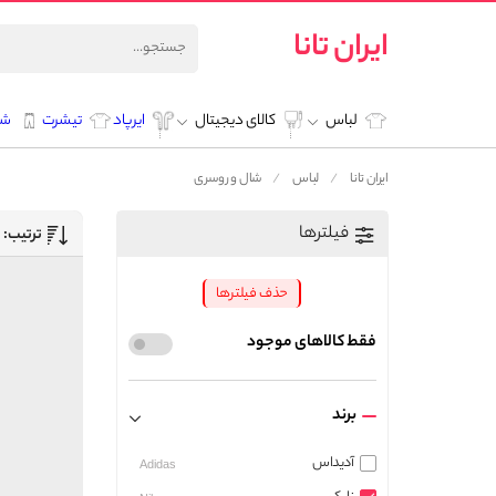
ایران تانا
لباس
کالای دیجیتال
ایرپاد
تیشرت
شل
ایران تانا
لباس
شال و روسری
فیلترها
ترتیب:
حذف فیلترها
فقط کالاهای موجود
برند
آدیداس
Adidas