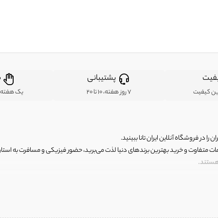
فیت
پشتیبانی
ض
ین کیفیت
7 روز هفته، 10 تا 20
یک هفته ب
ن را در فروشگاه آنلاین ایران تانا ببینید.
مات متفاوت و خرید بهترین برندهای دنیا لذت می‌برید، حضور فیزیکی و مسافرت به استان ها
 هستند.
رای اصلی و با کیفیت اما با قیمت عالی و مقرون به صرفه روبرو هستید! فروشگاه ما مجموعه‌ا
 فوق العاده و با قیمت عالی داشت. ماموریت ما این است که بهترین اجناس تاناکورای ایران