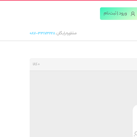
ورود | ثبت‌‌نام
مشاوره رایگان:
087-33173228
0 کالا