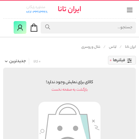
ایران تانا
مشاوره رایگان:
087-33173228
ایران تانا
لباس
شال و روسری
فیلترها
جدیدترین
0 کالا
کالای برای نمایش وجود ندارد!
بازگشت به صفحه نخست